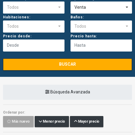
Todos
Venta
Habitaciones:
Baños:
Todos
Todos
Precio desde:
Precio hasta:
BUSCAR
Búsqueda Avanzada
Ordenar por:
Más nuevo
Menor precio
Mayor precio