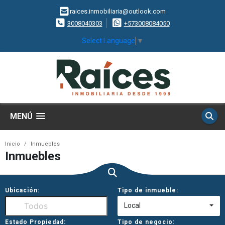
raices.inmobiliaria@outlook.com
3008040303
+573008084050
Select Language
▼
MENÚ
Inicio
Inmuebles
Inmuebles
Ubicación:
Tipo de inmueble:
Local
Estado Propiedad:
Tipo de negocio: