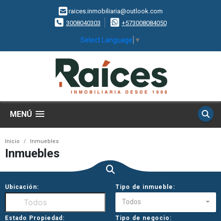
raices.inmobiliaria@outlook.com
3008040303
+573008084050
Select Language
▼
MENÚ
Inicio
Inmuebles
Inmuebles
Ubicación:
Tipo de inmueble:
Todos
Estado Propiedad:
Tipo de negocio: