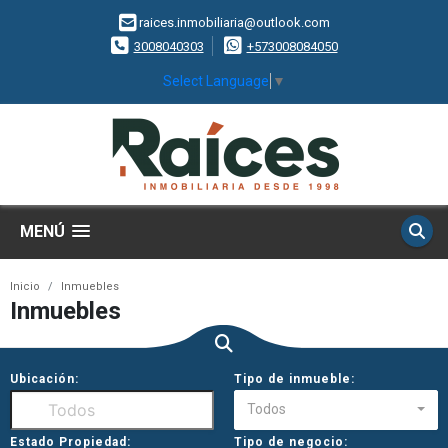
raices.inmobiliaria@outlook.com
3008040303
+573008084050
Select Language
▼
MENÚ
Inicio
Inmuebles
Inmuebles
Ubicación:
Tipo de inmueble:
Todos
Estado Propiedad:
Tipo de negocio: