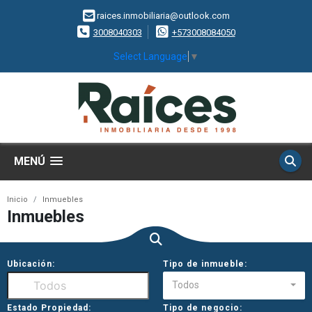
raices.inmobiliaria@outlook.com
3008040303
+573008084050
Select Language
▼
MENÚ
Inicio
Inmuebles
Inmuebles
Ubicación:
Tipo de inmueble:
Todos
Estado Propiedad:
Tipo de negocio: