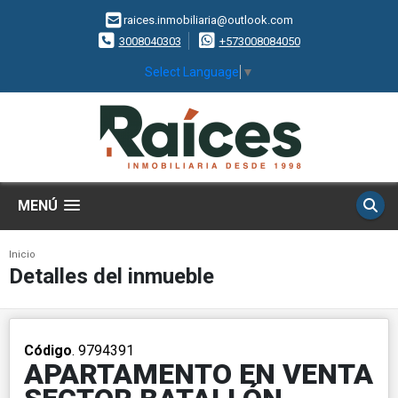
raices.inmobiliaria@outlook.com
3008040303
+573008084050
Select Language
▼
MENÚ
Inicio
Detalles del inmueble
Código
. 9794391
APARTAMENTO EN VENTA