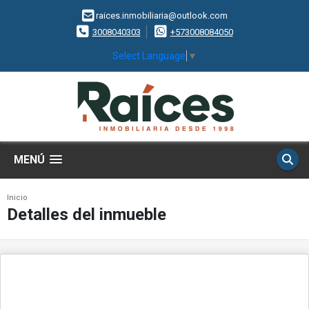
raices.inmobiliaria@outlook.com
3008040303
+573008084050
Select Language
▼
MENÚ
Inicio
Detalles del inmueble